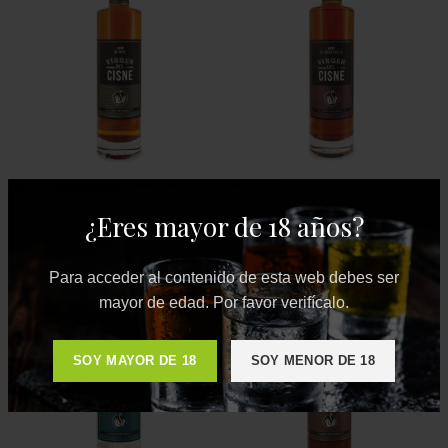
Licor de Miel
Licor de Manzanilla
¿Eres mayor de 18 años?
12,30
€
12,30
€
Para acceder al contenido de esta web debes ser
mayor de edad. Por favor verifícalo.
SOY MAYOR DE 18
SOY MENOR DE 18